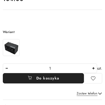
Wariant
Wariant
Ilość
szt.
Do koszyka
Zostaw telefon
Dostępność