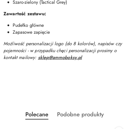
Szaro-zielony (Tactical Grey)
Zawartość zestawu:
Pudełko główne
Zapasowe zapięcie
Możliwość personalizacji logo (do 8 kolorów), napisów czy
pojemności - w przypadku chęci personalizacji prosimy o
kontakt mailowy:
sklep@ammoboksy.pl
Produkty
Produkty
Polecane
Podobne produkty
Pomiń karuzelę produktów
o
o