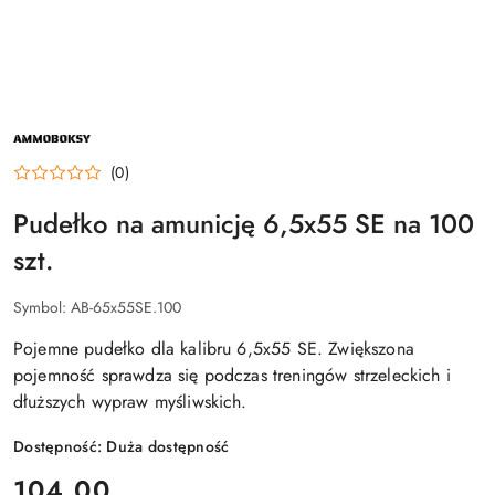
NAZWA
PRODUCENTA:
AMMOBOKSY
(0)
Pudełko na amunicję 6,5x55 SE na 100
szt.
Symbol:
AB-65x55SE.100
Pojemne pudełko dla kalibru 6,5x55 SE. Zwiększona
pojemność sprawdza się podczas treningów strzeleckich i
dłuższych wypraw myśliwskich.
Dostępność:
Duża dostępność
cena:
104.00