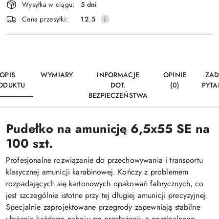
Wysyłka w ciągu:
5 dni
i
Wyślij
Cena przesyłki:
12.5
dostawa
OPIS
WYMIARY
INFORMACJE
OPINIE
ZAD
ODUKTU
DOT.
(0)
PYTA
BEZPIECZEŃSTWA
Pudełko na amunicję 6,5x55 SE na
100 szt.
Profesjonalne rozwiązanie do przechowywania i transportu
klasycznej amunicji karabinowej. Kończy z problemem
rozpadających się kartonowych opakowań fabrycznych, co
jest szczególnie istotne przy tej długiej amunicji precyzyjnej.
Specjalnie zaprojektowane przegrody zapewniają stabilne
ułożenie każdego naboju po przełożeniu z oryginalnego