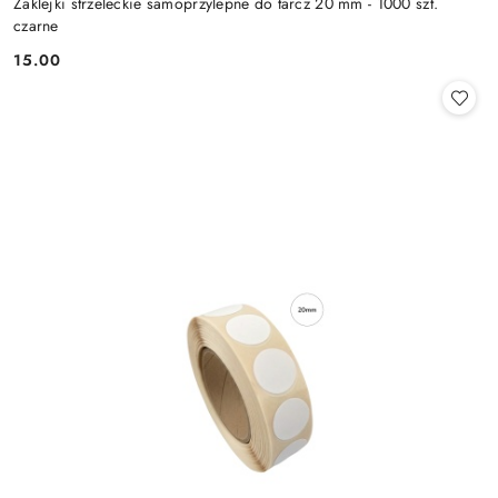
Zaklejki strzeleckie samoprzylepne do tarcz 20 mm - 1000 szt.
czarne
15.00
Cena: