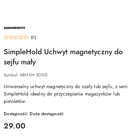
NAZWA
PRODUCENTA:
AMMOBOKSY
(0)
SimpleHold Uchwyt magnetyczny do
sejfu mały
Symbol:
ABH-SH.30105
Uniwersalny uchwyt magnetyczny do szafy lub sejfu, z serii
SimpleHold idealny do przyczepienia
magazynków lub
pistoletów.
Dostępność:
Duża dostępność
cena:
29.00