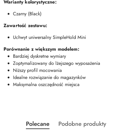
Warianty kolorystyczne:
Czarny (Black)
Zawartość zestawu:
Uchwyt uniwersalny SimpleHold Mini
Porównanie z większym modelem:
Bardziej dyskretne wymiary
Zoptymalizowany do lżejszego wyposażenia
Niższy profil mocowania
Idealne rozwiązanie do magazynków
Maksymalna oszczędność miejsca
Produkty
Produkty
Polecane
Podobne produkty
Pomiń karuzelę produktów
o
o