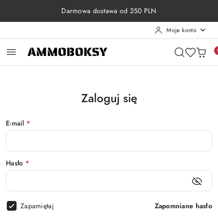
Przejdź do treści głównej
Przejdź do wyszukiwarki
Przejdź do moje konto
Przejdź do menu głównego
Przejdź do stopki
Darmowa dostawa od 250 PLN
Moje konto
Zaloguj się
E-mail
*
Hasło
*
Zapamiętaj
Zapomniane hasło