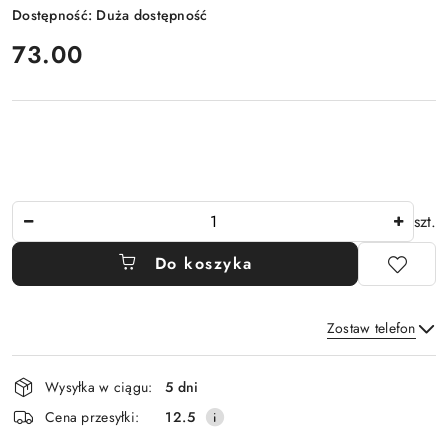
Dostępność:
Duża dostępność
cena:
73.00
Ilość
szt.
Do koszyka
Zostaw telefon
Dostępność
Wysyłka w ciągu:
5 dni
i
Wyślij
Cena przesyłki:
12.5
dostawa