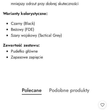
mniejszy odrzut przy dobrej skuteczności
Warianty kolorystyczne:
Czarny (Black)
Beżowy (FDE)
Szary wojskowy (Tactical Grey)
Zawartość zestawu:
Pudełko główne
Zapasowe zapięcie
Produkty
Produkty
Polecane
Podobne produkty
Pomiń karuzelę produktów
o
o
statusie:
statusie: