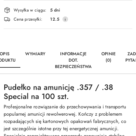
Dostępność
Wysyłka w ciągu:
5 dni
i
Wyślij
Cena przesyłki:
12.5
dostawa
OPIS
WYMIARY
INFORMACJE
OPINIE
ZAD
ODUKTU
DOT.
(0)
PYTA
BEZPIECZEŃSTWA
Pudełko na amunicję .357 / .38
Special na 100 szt.
Profesjonalne rozwiązanie do przechowywania i transportu
popularnej amunicji rewolwerowej. Kończy z problemem
rozpadających się kartonowych opakowań fabrycznych, co
jest szczególnie istotne przy tej energetycznej amunicji.
Specjalnie zaprojektowane przegrody zapewniają stabilne