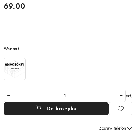
cena:
69.00
Wariant
Wariant
Ilość
szt.
Do koszyka
Zostaw telefon