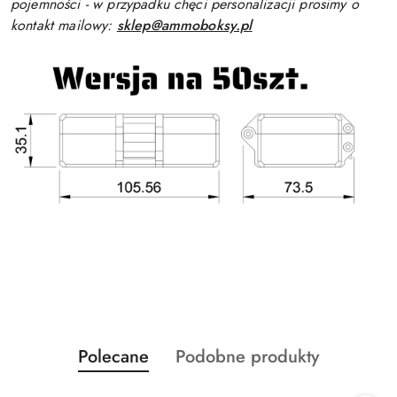
pojemności - w przypadku chęci personalizacji prosimy o
kontakt mailowy:
sklep@ammoboksy.pl
Produkty
Produkty
Polecane
Podobne produkty
Pomiń karuzelę produktów
o
o