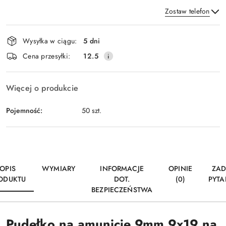
Zostaw telefon
Dostępność
Wysyłka w ciągu:
5 dni
i
Wyślij
Cena przesyłki:
12.5
dostawa
Więcej o produkcie
Pojemność:
50 szt.
OPIS
WYMIARY
INFORMACJE
OPINIE
ZAD
ODUKTU
DOT.
(0)
PYTA
BEZPIECZEŃSTWA
Pudełko na amunicję 9mm 9x19 na