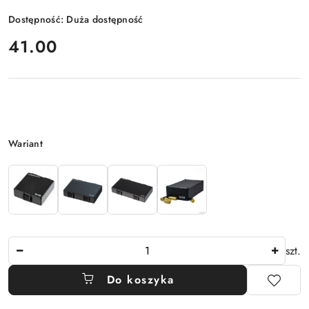
Dostępność:
Duża dostępność
cena:
41.00
Wariant
Wariant
Ilość
szt.
Do koszyka