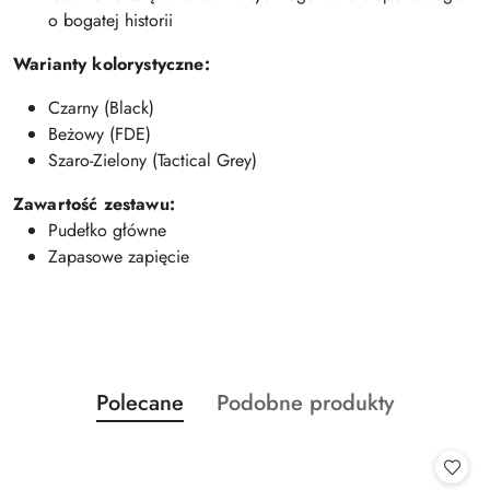
o bogatej historii
Warianty kolorystyczne:
Czarny (Black)
Beżowy (FDE)
Szaro-Zielony (Tactical Grey)
Zawartość zestawu:
Pudełko główne
Zapasowe zapięcie
Produkty
Produkty
Polecane
Podobne produkty
Pomiń karuzelę produktów
o
o
statusie:
statusie: