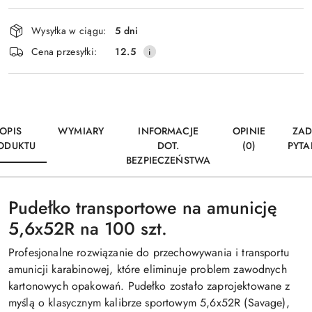
Dostępność
Wysyłka w ciągu:
5 dni
i
Wyślij
Cena przesyłki:
12.5
dostawa
OPIS
WYMIARY
INFORMACJE
OPINIE
ZAD
ODUKTU
DOT.
(0)
PYTA
BEZPIECZEŃSTWA
Pudełko transportowe na amunicję
5,6x52R na 100 szt.
Profesjonalne rozwiązanie do przechowywania i transportu
amunicji karabinowej, które eliminuje problem zawodnych
kartonowych opakowań. Pudełko zostało zaprojektowane z
myślą o klasycznym kalibrze sportowym 5,6x52R (Savage),