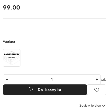
cena:
99.00
Wariant
Wariant
Ilość
szt.
Do koszyka
Zostaw telefon